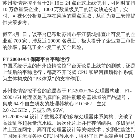
苏州疫情管控平台于2月16日 24 点正式上线使用，可同时支持
10 万数量级企业、1000 万数量级员工的活动轨迹分析，实
时、可视化分析复工存在风险的重点区域，从而为复工安排提
供决策参考。
截至3月1日，该平台已帮助苏州市平江新城排查出可复工的企
业近 700 家，涉及近 20000 名员工，极大提升了企业复工审批
的效率，降低了企业复工的安全风险。
FT-2000+/64 保障平台平稳运行
中国系统研发的苏州疫情管控平台无论是上线前的测试，还是
上线后的平稳运行，都离不开飞腾 CPU 和银河麒麟操作系统
为主体构成的 “PK体系” 的支撑作用。
苏州疫情管控平台的底层基于 FT-2000+/64 处理器构建。FT-
2000+/64 处理器是飞腾面向高性能
服务器
领域的产品型号，
集成 64 个自主研发的处理器核心 FTC662、主频
2.0~2.3GHz，典型功耗 96W。
FT-2000+/64 设计了数据亲和的多核处理器体系架构，突破了
高效乱序超标量流水线、层次化片上并行存储结构、多级异构
片上互连网络、高可用处理器设计等关键技术，实测性能达到
了国际主流
服务器
CPU 同等水平，填补了国产高端通用 CPU