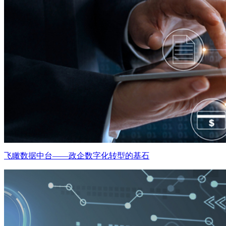
飞瞰数据中台——政企数字化转型的基石