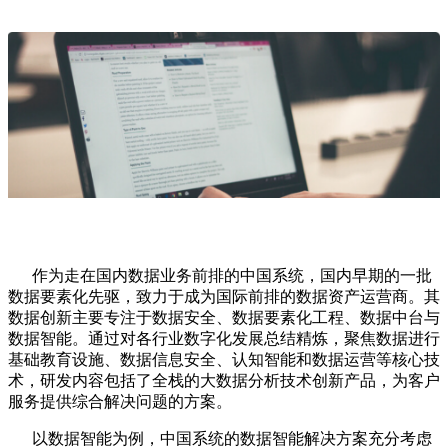
作为走在国内数据业务前排的中国系统，国内早期的一批
数据要素化先驱，致力于成为国际前排的数据资产运营商。其
数据创新主要专注于数据安全、数据要素化工程、数据中台与
数据智能。通过对各行业数字化发展总结精炼，聚焦数据进行
基础教育设施、数据信息安全、认知智能和数据运营等核心技
术，研发内容包括了全栈的大数据分析技术创新产品，为客户
服务提供综合解决问题的方案。
以数据智能为例，中国系统的数据智能解决方案充分考虑