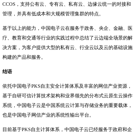
CCOS
，支持公有云、专有云、私有云、边缘云统一的对接和
管理，并具有低成本和大规模管理集群的特点。
基于以上的能力，中国电子云在服务于政务、央企、金融、医
疗、教育和交通等行业的实践过程中总结了云边端全场景的解
决方案，为客户提供大型的私有云、行业云以及云的基础设施
构建的产品和服务。
结语
依托中国电子
PKS
自主安全计算体系及丰富的网信产业资源，
基于自研可信计算技术架构和业界领先的分布式云原生云操作
系统，中国电子云是中国系统云计算与存储业务的重要载体，
也是中国电子网信产业的系统性输出平台。
目前基于
PKS
自主计算体系，中国电子云已经服务于政府和企