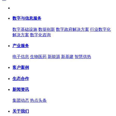
数字与信息服务
数字基础设施
数据创新
数字政府解决方案
行业数字化
解决方案
数字化咨询
产业服务
电子信息
生物医药
新能源
新基建
智慧供热
客户案例
生态合作
新闻资讯
集团动态
热点头条
关于我们