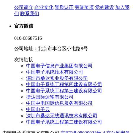
公司简介
企业文化
资质认证
荣誉奖项
党的建设
加入我
们
联系我们
官方微信
010-68687516
公司地址：北京市丰台区小屯路8号
友情链接
中国电子信息产业集团有限公司
中国电子系统技术有限公司
深圳市桑达实业股份有限公司
中国电子系统工程第四建设有限公司
中国电子系统工程第三建设有限公司
捷达国际运输有限公司
中国中电国际信息服务有限公司
中国电子云
深圳市桑达无线通讯技术有限公司
中国电子系统工程第二建设有限公司
中国电子系统技术有限公司
京ICP备05020924号-4
京公网安备