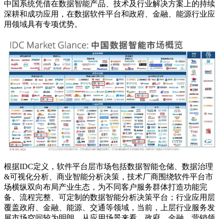
中国系统凭借在数据智能产品、技术及行业解决方案上的持续
深耕和成功应用，在数据软件平台和政府、金融、能源行业应
用领域具有专项优势。
根据IDC定义，软件平台层市场包括数据智能仓储、数据治理
&可视化分析、商业智能分析决策，技术厂商围绕软件平台市
场横纵双向布局产业生态，为不同客户服务群体打造功能完
备、流程完整、可定制的数据智能分析决策平台；行业应用层
覆盖政府、金融、能源、交通等领域，当前，上层行业服务发
展市场空间较为明朗，从应用场景来看，政府、金融、营销领