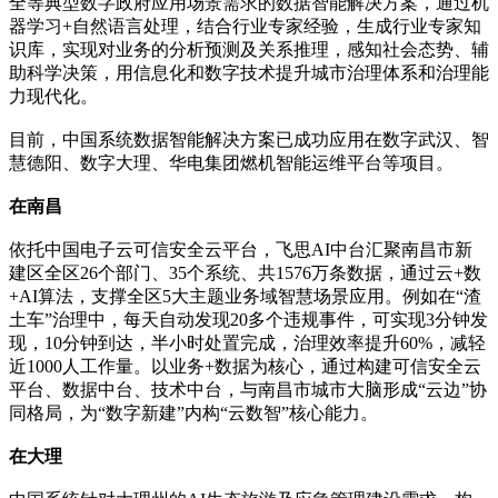
全等典型数字政府应用场景需求的数据智能解决方案，通过机
器学习+自然语言处理，结合行业专家经验，生成行业专家知
识库，实现对业务的分析预测及关系推理，感知社会态势、辅
助科学决策，用信息化和数字技术提升城市治理体系和治理能
力现代化。
目前，中国系统数据智能解决方案已成功应用在数字武汉、智
慧德阳、数字大理、华电集团燃机智能运维平台等项目。
在南昌
依托中国电子云可信安全云平台，飞思AI中台汇聚南昌市新
建区全区26个部门、35个系统、共1576万条数据，通过云+数
+AI算法，支撑全区5大主题业务域智慧场景应用。例如在“渣
土车”治理中，每天自动发现20多个违规事件，可实现3分钟发
现，10分钟到达，半小时处置完成，治理效率提升60%，减轻
近1000人工作量。以业务+数据为核心，通过构建可信安全云
平台、数据中台、技术中台，与南昌市城市大脑形成“云边”协
同格局，为“数字新建”内构“云数智”核心能力。
在大理