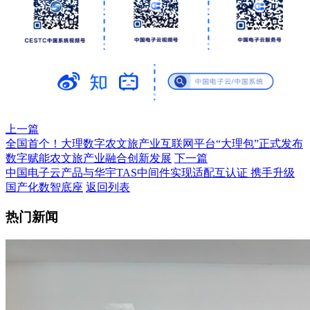
上一篇
全国首个！大理数字农文旅产业互联网平台“大理包”正式发布
数字赋能农文旅产业融合创新发展
下一篇
中国电子云产品与华宇TAS中间件实现适配互认证 携手升级
国产化数智底座
返回列表
热门新闻