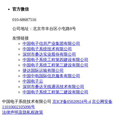
官方微信
010-68687516
公司地址：北京市丰台区小屯路8号
友情链接
中国电子信息产业集团有限公司
中国电子系统技术有限公司
深圳市桑达实业股份有限公司
中国电子系统工程第四建设有限公司
中国电子系统工程第三建设有限公司
捷达国际运输有限公司
中国中电国际信息服务有限公司
中国电子云
深圳市桑达无线通讯技术有限公司
中国电子系统工程第二建设有限公司
中国电子系统技术有限公司
京ICP备05020924号-4
京公网安备
11010602105096号
法律声明及隐私权政策