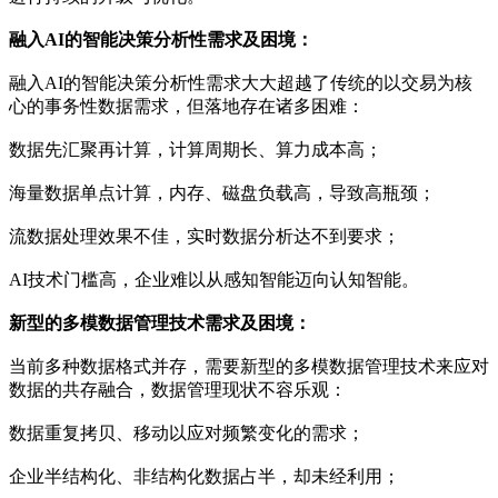
融入AI的智能决策分析性需求及困境：
融入AI的智能决策分析性需求大大超越了传统的以交易为核
心的事务性数据需求，但落地存在诸多困难：
数据先汇聚再计算，计算周期长、算力成本高；
海量数据单点计算，内存、磁盘负载高，导致高瓶颈；
流数据处理效果不佳，实时数据分析达不到要求；
AI技术门槛高，企业难以从感知智能迈向认知智能。
新型的多模数据管理技术需求及困境：
当前多种数据格式并存，需要新型的多模数据管理技术来应对
数据的共存融合，数据管理现状不容乐观：
数据重复拷贝、移动以应对频繁变化的需求；
企业半结构化、非结构化数据占半，却未经利用；