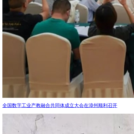
全国数字工业产教融合共同体成立大会在漳州顺利召开